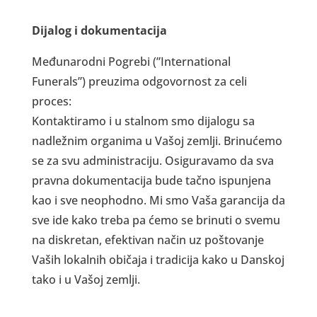
Dijalog i dokumentacija
Međunarodni Pogrebi (”International
Funerals”) preuzima odgovornost za celi
proces:
Kontaktiramo i u stalnom smo dijalogu sa
nadležnim organima u Vašoj zemlji. Brinućemo
se za svu administraciju. Osiguravamo da sva
pravna dokumentacija bude tačno ispunjena
kao i sve neophodno. Mi smo Vaša garancija da
sve ide kako treba pa ćemo se brinuti o svemu
na diskretan, efektivan način uz poštovanje
Vaših lokalnih običaja i tradicija kako u Danskoj
tako i u Vašoj zemlji.