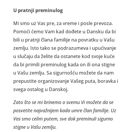
U pratnji preminulog
Mi smo uz Vas pre, za vreme i posle prevoza.
Pomoći ćemo Vam kad dođete u Dansku da bi
bili u pratnji člana familije na povratku u Vašu
zemlju. Isto tako se podrazumeva i upućivanje
u slučaju da želite da ostanete kod svoje kuće
da bi primili preminulog kada on ili ona stigne
u Vašu zemlju. Sa sigurnošću možete da nam
prepustite organizovanje Vašeg puta, boravka i
svega ostalog u Danskoj.
Zato što se mi brinemo o svemu Vi možete da se
posvetite najvažnijem kada umre član familije. Uz
Vas smo celim putem, sve dok preminuli sigurno
stigne u Vašu zemlju.