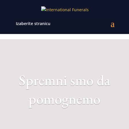
Izaberite stranicu
Spremni smo da
pomognemo