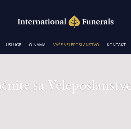
USLUGE
O NAMA
VAŠE VELEPOSLANSTVO
KONTAKT
čnite sa Veleposlanst