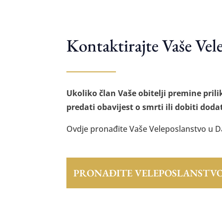
Kontaktirajte Vaše Vel
Ukoliko član Vaše obitelji premine pri
predati obavijest o smrti ili dobiti dod
Ovdje pronađite Vaše Veleposlanstvo u D
PRONAĐITE VELEPOSLANSTV